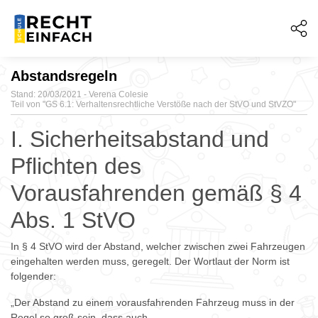
Abstandsregeln
Stand: 20/03/2021 - Verena Colesie
Teil von "
GS 6.1: Verhaltensrechtliche Verstöße nach der StVO und StVZO"
I. Sicherheitsabstand und
Pflichten des
Vorausfahrenden gemäß § 4
Abs. 1 StVO
In § 4 StVO wird der Abstand, welcher zwischen zwei Fahrzeugen
eingehalten werden muss, geregelt. Der Wortlaut der Norm ist
folgender:
„Der Abstand zu einem vorausfahrenden Fahrzeug muss in der
Regel so groß sein, dass auch...