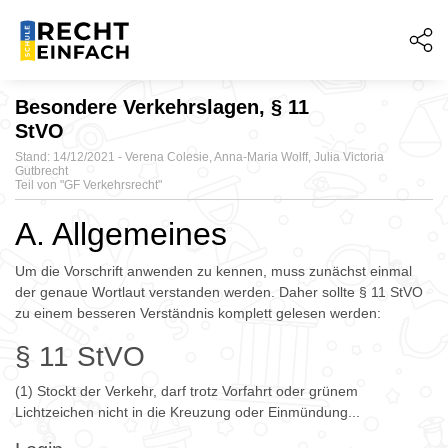
Besondere Verkehrslagen, § 11
StVO
Stand: 14/12/2021 - Verena Colesie, Anna-Maria Wolff, Julia Victoria
Gutbrecht
Teil von "
GF Verkehrsrecht"
A. Allgemeines
Um die Vorschrift anwenden zu kennen, muss zunächst einmal
der genaue Wortlaut verstanden werden. Daher sollte § 11 StVO
zu einem besseren Verständnis komplett gelesen werden:
§ 11 StVO
(1) Stockt der Verkehr, darf trotz Vorfahrt oder grünem
Lichtzeichen nicht in die Kreuzung oder Einmündung...