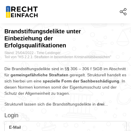
Brandstiftungsdelikte unter
Einbeziehung der
Erfolgsqualifikationen
Stand: 25/04/2022 - Timo Leidinger
Teil von "
HS 2.2.1: Straftaten in besonderen Kriminalitätsbereichen"
Die Brandstiftungsdelikte sind in §
§
306 – 306 f StGB im Abschnitt
für
gemeingefährliche
Straftaten
geregelt. Strukturell handelt es
sich hierbei um eine
spezielle Form der Sachbeschädigung
. In
diesen Normen kommen somit der Eigentumsschutz und der
Schutz der Allgemeinheit zu tragen.
Strukturell lassen sich die Brandstiftungsdelikte in
drei
...
Login