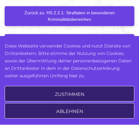
Zurück zu: HS 2.2.1: Straftaten in besonderen
Kriminalitätsbereichen
Nächstes Kapitel
Diese Webseite verwendet Cookies und nutzt Dienste von
Drittanbietern. Bitte stimme der Nutzung von Cookies,
sowie der Übermittlung deiner personenbezogenen Daten
an Drittanbieter in dem in der Datenschutzerklärung
weiter ausgeführten Umfang
hier
zu.
ZUSTIMMEN
Notes
ABLEHNEN
Zuhause
Module
Lesezeichen
AGB
©
Recht einfach
. Alle Rechte
vorbehalten