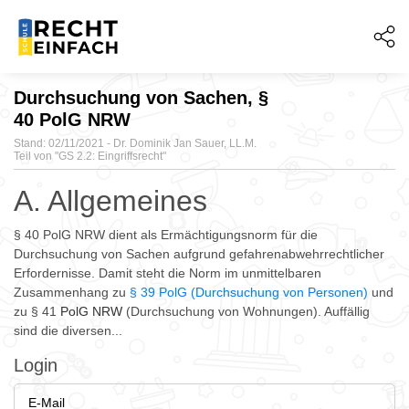
Durchsuchung von Sachen, §
40 PolG NRW
Stand: 02/11/2021 - Dr. Dominik Jan Sauer, LL.M.
Teil von "
GS 2.2: Eingriffsrecht"
A. Allgemeines
§ 40 PolG NRW dient als Ermächtigungsnorm für die
Durchsuchung von Sachen aufgrund gefahrenabwehrrechtlicher
Erfordernisse. Damit steht die Norm im unmittelbaren
Zusammenhang zu
§ 39 PolG (Durchsuchung von Personen)
und
zu § 41
PolG NRW
(Durchsuchung von Wohnungen). Auffällig
sind die diversen...
Login