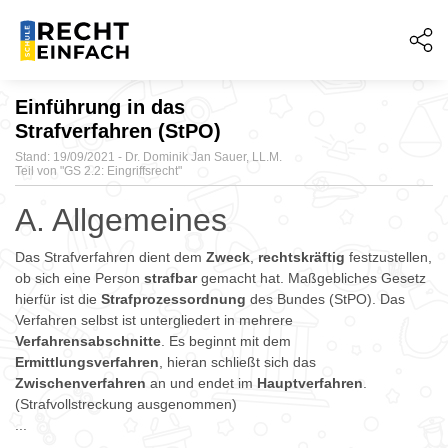
Einführung in das
Strafverfahren (StPO)
Stand: 19/09/2021 - Dr. Dominik Jan Sauer, LL.M.
Teil von "
GS 2.2: Eingriffsrecht"
A. Allgemeines
Das Strafverfahren dient dem
Zweck
,
rechtskräftig
festzustellen,
ob sich eine Person
strafbar
gemacht hat. Maßgebliches Gesetz
hierfür ist die
Strafprozessordnung
des Bundes (StPO). Das
Verfahren selbst ist untergliedert in mehrere
Verfahrensabschnitte
. Es beginnt mit dem
Ermittlungsverfahren
, hieran schließt sich das
Zwischenverfahren
an und endet im
Hauptverfahren
.
(Strafvollstreckung ausgenommen)
...