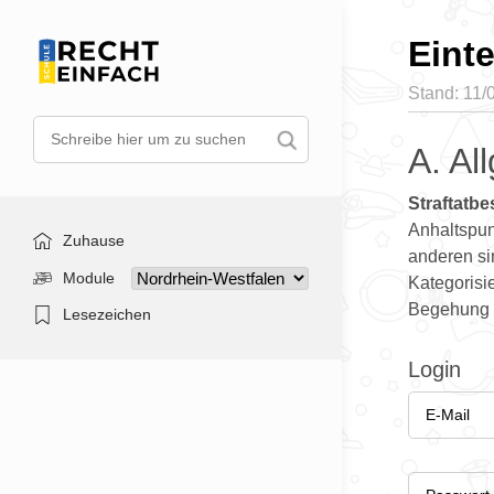
Einte
Stand: 11/
A. Al
Straftatbe
Anhaltspun
Zuhause
anderen si
Module
Kategorisi
Begehung s
Lesezeichen
Login