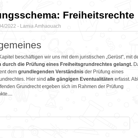
ungsschema: Freiheitsrechte
/04/2022 - Lamia Amhaouach
lgemeines
Kapitel beschäftigen wir uns mit dem juristischen „Gerüst“, mit
h durch die Prüfung eines Freiheitsgrundrechtes gelangt.
D
ent dem
grundlegenden
Verständnis
der Prüfung eines
rundrechtes. Hier sind
alle gängigen Eventualitäten
erfasst. A
fenden Grundrecht ergeben sich im Rahmen der Prüfung
te....