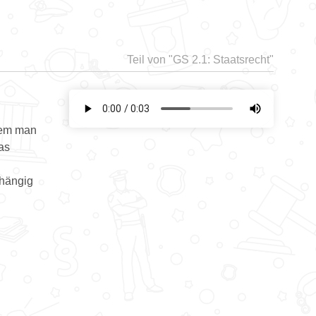
Teil von "
GS 2.1: Staatsrecht"
 dem man
as
bhängig