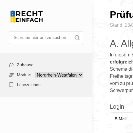
Prüf
Stand: 13
A. Al
In diesem 
erfolgreic
Zuhause
Schema di
Module
Freiheitsg
vom zu prü
Lesezeichen
Schwerpunk
Login