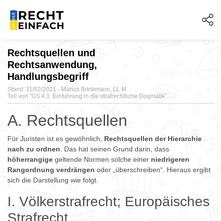
Rechtsquellen und
Rechtsanwendung,
Handlungsbegriff
Stand: 11/02/2021 - Marius Brinkmann, LL.M.
Teil von "
GS 4.1: Einführung in die strafrechtliche Dogmatik"
A. Rechtsquellen
Für Juristen ist es gewöhnlich,
Rechtsquellen der Hierarchie
nach zu ordnen
. Das hat seinen Grund darin, dass
höherrangige
geltende Normen solche einer
niedrigeren
Rangordnung
verdrängen
oder „überschreiben“. Hieraus ergibt
sich die Darstellung wie folgt.
I. Völkerstrafrecht; Europäisches
Strafrecht