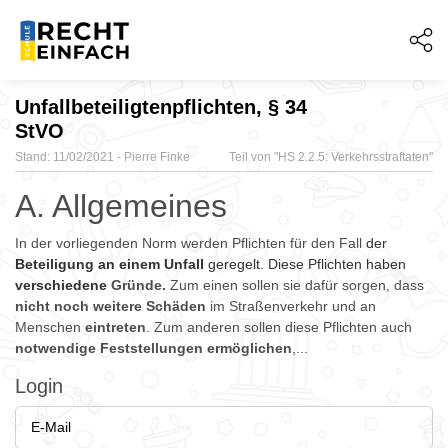
Unfallbeteiligtenpflichten, § 34
StVO
Stand: 11/02/2021 - Pierre Finke
Teil von "
HS 2.2.5: Verkehrsstraftaten"
A. Allgemeines
In der vorliegenden Norm werden Pflichten für den Fall
der
Beteiligung an einem Unfall
geregelt. Diese Pflichten haben
verschiedene
Gründe.
Zum einen sollen sie dafür sorgen, dass
nicht noch weitere Schäden
im Straßenverkehr und an
Menschen
eintreten
. Zum anderen sollen diese Pflichten auch
notwendige Feststellungen ermöglichen
,...
Login