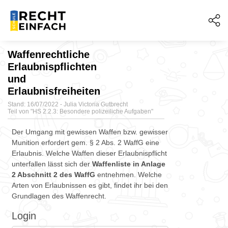
Waffenrechtliche
Erlaubnispflichten
und
Erlaubnisfreiheiten
Stand: 16/07/2022 - Julia Victoria Gutbrecht
Teil von "
HS 2.2.3: Besondere polizeiliche Aufgaben"
Der Umgang mit gewissen Waffen bzw. gewisser
Munition erfordert gem. § 2 Abs. 2 WaffG eine
Erlaubnis. Welche Waffen dieser Erlaubnispflicht
unterfallen lässt sich der
Waffenliste in Anlage
2 Abschnitt 2 des WaffG
entnehmen. Welche
Arten von Erlaubnissen es gibt, findet ihr bei den
Grundlagen des Waffenrecht.
Login