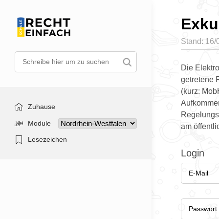
Exku
Stand: 16/0
Die Elektro
getretene 
(kurz: MobH
Aufkommen 
Zuhause
Regelungsb
Module
am öffentli
Lesezeichen
Login