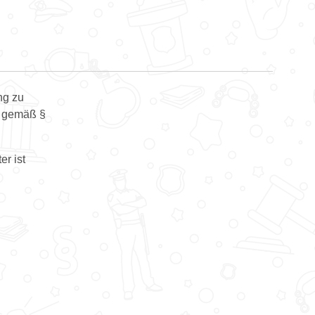
ng zu
at gemäß §
er ist