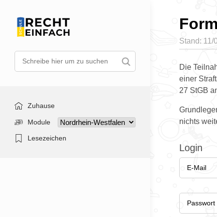
Form
Stand: 11/
Die Teilna
einer Straf
27 StGB an
Zuhause
Grundlegen
nichts weit
Module
Lesezeichen
Login