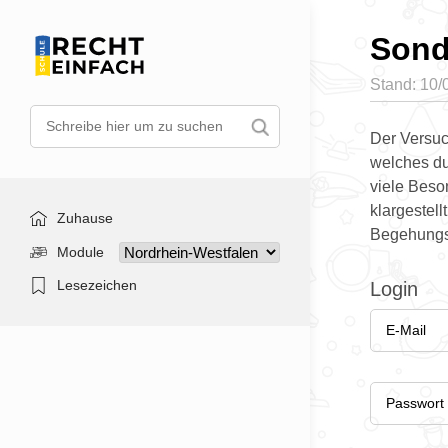
Sond
Stand: 10/
Der Versuc
welches dur
viele Beso
klargestell
Zuhause
Begehungsd
Module
Lesezeichen
Login