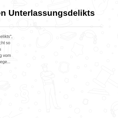
en Unterlassungsdelikts
likts“,
cht so
s
ig vom
ege...