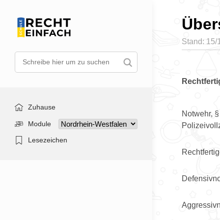
Über
Stand: 15/
Rechtfert
Zuhause
Notwehr, §
Module
Polizeivol
Lesezeichen
Rechtferti
Defensivno
Aggressivn