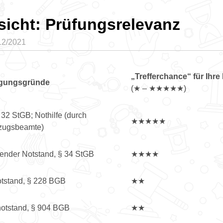
sicht: Prüfungsrelevanz
12/2021
„Trefferchance“ für Ihre
igungsgründe
(★ – ★★★★★)
 32 StGB; Nothilfe (durch
★★★★★
lzugsbeamte)
gender Notstand, § 34 StGB
★★★★
tstand, § 228 BGB
★★
otstand, § 904 BGB
★★