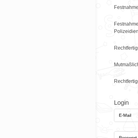
Festnahmer
Festnahme
Polizeidien
Rechtferti
Mutmaßlich
Rechtfertig
Login