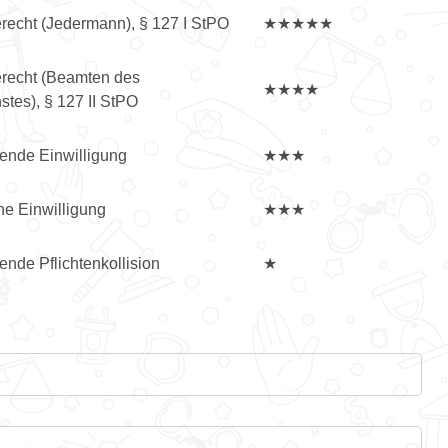
echt (Jedermann), § 127 I StPO
★★★★★
recht (Beamten des
★★★★
stes), § 127 II StPO
gende Einwilligung
★★★
e Einwilligung
★★★
ende Pflichtenkollision
★