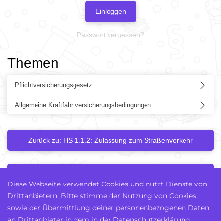
Einloggen
Passwort vergessen?
Themen
Pflichtversicherungsgesetz
Allgemeine Kraftfahrtversicherungsbedingungen
Zurück zu: HS 1.1.2: Zulassung zum Straßenverkehr
Nächstes Kapitel
Diese Webseite verwendet Cookies und nutzt Dienste von
Drittanbietern. Bitte stimme der Nutzung von Cookies,
sowie der Übermittlung deiner personenbezogenen Daten
an Drittanbieter in dem in der Datenschutzerklärung