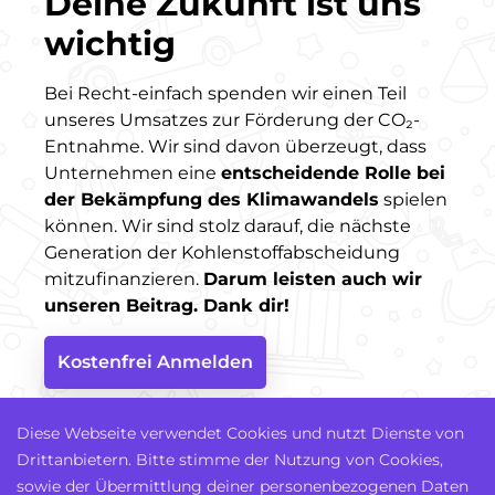
Deine Zukunft ist uns
wichtig
Bei Recht-einfach spenden wir einen Teil
unseres Umsatzes zur Förderung der CO₂-
Entnahme. Wir sind davon überzeugt, dass
Unternehmen eine
entscheidende Rolle bei
der Bekämpfung des Klimawandels
spielen
können. Wir sind stolz darauf, die nächste
Generation der Kohlenstoffabscheidung
mitzufinanzieren.
Darum leisten auch wir
unseren Beitrag. Dank dir!
Kostenfrei Anmelden
Mehr erfahren
Diese Webseite verwendet Cookies und nutzt Dienste von
Drittanbietern. Bitte stimme der Nutzung von Cookies,
sowie der Übermittlung deiner personenbezogenen Daten