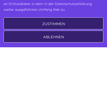
an Drittanbieter in dem in der Datenschutzerklärung
weiter ausgeführten Umfang
hier
zu.
ZUSTIMMEN
ABLEHNEN
Zuhause
Module
Lesezeichen