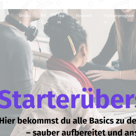
Modul
FA
Tea
Newslett
Partnerprogram
e
Q
m
er
m