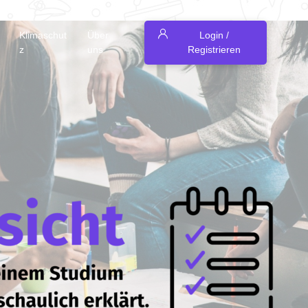
Klimaschut
Über
Login /
z
uns
Registrieren