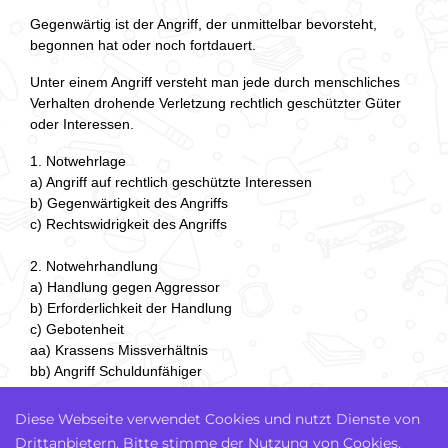
Gegenwärtig ist der Angriff, der unmittelbar bevorsteht,
begonnen hat oder noch fortdauert.
Unter einem Angriff versteht man jede durch menschliches
Verhalten drohende Verletzung rechtlich geschützter Güter
oder Interessen.
1. Notwehrlage
a) Angriff auf rechtlich geschützte Interessen
b) Gegenwärtigkeit des Angriffs
c) Rechtswidrigkeit des Angriffs
2. Notwehrhandlung
a) Handlung gegen Aggressor
b) Erforderlichkeit der Handlung
c) Gebotenheit
aa) Krassens Missverhältnis
bb) Angriff Schuldunfähiger
cc) Familiäres Näheverhältnis
dd) Notwehrprovokation
Diese Webseite verwendet Cookies und nutzt Dienste von
Drittanbietern. Bitte stimme der Nutzung von Cookies,