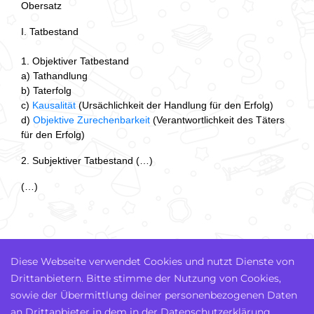
Obersatz
I. Tatbestand
1. Objektiver Tatbestand
a) Tathandlung
b) Taterfolg
c)
Kausalität
(Ursächlichkeit der Handlung für den Erfolg)
d)
Objektive Zurechenbarkeit
(Verantwortlichkeit des Täters
für den Erfolg)
2. Subjektiver Tatbestand (…)
(…)
Diese Webseite verwendet Cookies und nutzt Dienste von
Drittanbietern. Bitte stimme der Nutzung von Cookies,
sowie der Übermittlung deiner personenbezogenen Daten
an Drittanbieter in dem in der Datenschutzerklärung