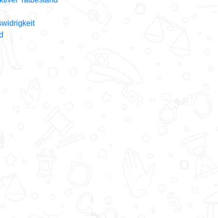
widrigkeit
d