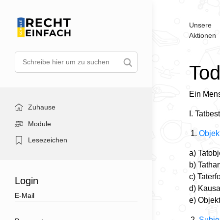
Unsere
Aktionen
To
Ein Mens
Zuhause
I. Tatbes
Module
Objek
Lesezeichen
a) Tatob
b) Tatha
c) Taterf
Login
d) Kausal
e) Objek
Subje