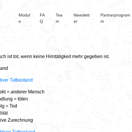
Modul
FA
Tea
Newslett
Partnerprogram
e
Q
m
er
m
d
ch ist tot, wenn keine Hirntätigkeit mehr gegeben ist.
tand
tiver Tatbestand
jekt = anderer Mensch
ndlung = töten
olg = Tod
ität
tive Zurechnung
ktiver Tatbestand