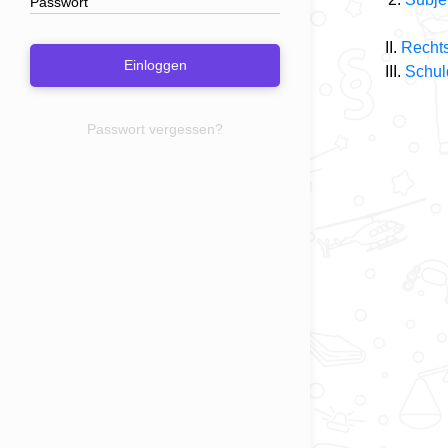
II.
Rechts
Einloggen
III.
Schul
Passwort vergessen?