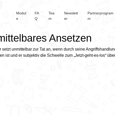
Modul
FA
Tea
Newslett
Partnerprogram
e
Q
m
er
m
ittelbares Ansetzen
r setzt unmittelbar zur Tat an, wenn durch seine Angriffshandlu
en ist und er subjektiv die
Schwelle zum „Jetzt-geht-es-los“ über