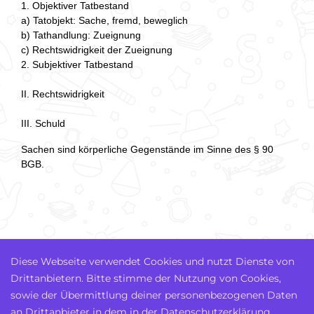
1. Objektiver Tatbestand
a) Tatobjekt: Sache, fremd, beweglich
b) Tathandlung: Zueignung
c) Rechtswidrigkeit der Zueignung
2. Subjektiver Tatbestand
II. Rechtswidrigkeit
III. Schuld
Sachen sind körperliche Gegenstände im Sinne des § 90
BGB.
Diese Webseite verwendet Cookies und nutzt Dienste von
Drittanbietern. Bitte stimme der Nutzung von Cookies,
sowie der Übermittlung deiner personenbezogenen Daten
an Drittanbieter in dem in der Datenschutzerklärung