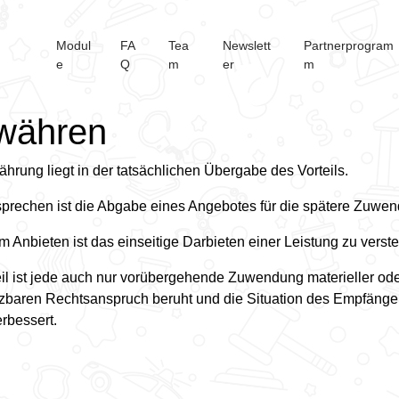
Modul
FA
Tea
Newslett
Partnerprogram
e
Q
m
er
m
währen
hrung liegt in der tatsächlichen Übergabe des Vorteils.
prechen ist die Abgabe eines Angebotes für die spätere Zuwe
m Anbieten ist das einseitige Darbieten einer Leistung zu verst
eil ist jede auch nur vorübergehende Zuwendung materieller oder 
zbaren Rechtsanspruch beruht und die Situation des Empfängers w
rbessert.