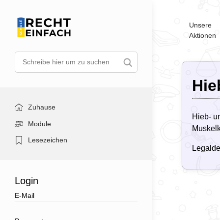
Unsere
Aktionen
Hie
Zuhause
Hieb- u
Module
Muskelk
Lesezeichen
Legaldef
Login