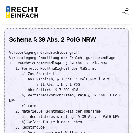
Schema § 39 Abs. 2 PolG NRW
Vorüberlegung: Grundrechtseingriff

Vorüberlegung Ermittlung der Ermächtigungsgrundlage

I. Ermächtigungsgrundlage: § 39 Abs. 2 PolG NRW

   1. Formelle Rechtmäßigkeit der Maßnahme

      a) Zuständigkeit

         aa) Sachlich, § 1 Abs. 4 PolG NRW i.V.m.

             § 11 Abs. 1 Nr. 1 POG

         bb) Örtlich, § 7 POG NRW

      b) Verfahrensvorschriften, 
kein
 § 39 Abs. 3 PolG 
NRW

      c) Form

   2. Materielle Rechtmäßigkeit der Maßnahme

      a) Identitätsfeststellung, § 39 Abs. 2 PolG NRW

      b) Gefahr für Leib oder Leben

   3. Rechtsfolge

      a) Durchsuchung nach Waffen etc.
