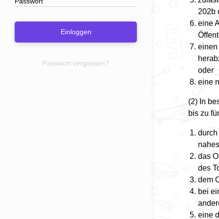
202b 
eine 
Einloggen
Öffent
einen 
herab
Passwort vergessen?
oder
eine 
(2) In b
bis zu fü
durch
nahes
das O
des T
dem O
bei e
ander
eine 