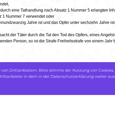
ndet,
 durch eine Tathandlung nach Absatz 1 Nummer 5 erlangten Inhal
z 1 Nummer 7 verwendet oder
einundzwanzig Jahre ist und das Opfer unter sechzehn Jahre ist
rsacht der Täter durch die Tat den Tod des Opfers, eines Angeh
enden Person, so ist die Strafe Freiheitsstrafe von einem Jahr 
von Drittanbietern. Bitte stimme der Nutzung von Cookies,
ittanbieter in dem in der Datenschutzerklärung weiter au
©
Recht einfach
. Alle Rechte
vorbehalten
erklärung