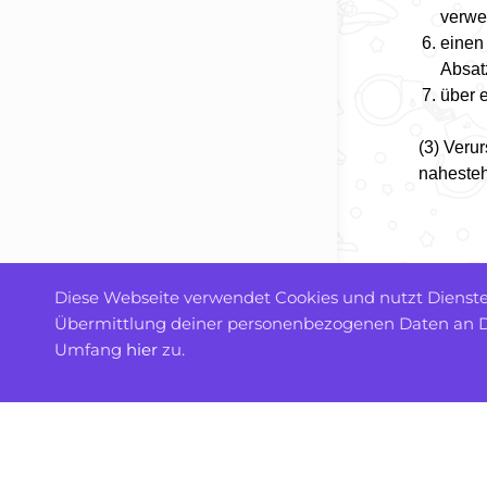
verwe
einen
Absat
über 
(3) Veru
nahesteh
Diese Webseite verwendet Cookies und nutzt Dienste 
Übermittlung deiner personenbezogenen Daten an Dr
Umfang
hier
zu.
AGB
Datenschutz
Impressum