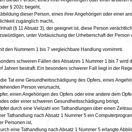
oder § 202c begeht,
Abbildung dieser Person, eines ihrer Angehörigen oder einer an
lichkeit zugänglich macht,
Inhalt (§ 11 Absatz 3), der geeignet ist, diese Person verächtli
zuwürdigen, unter Vortäuschung der Urheberschaft der Person ve
mit den Nummern 1 bis 7 vergleichbare Handlung vornimmt.
esonders schweren Fällen des Absatzes 1 Nummer 1 bis 7 wird di
nf Jahren bestraft. Ein besonders schwerer Fall liegt in der Reg
 die Tat eine Gesundheitsschädigung des Opfers, eines Angehö
tehenden Person verursacht,
pfer, einen Angehörigen des Opfers oder eine andere dem Opfer
odes oder einer schweren Gesundheitsschädigung bringt,
pfer durch eine Vielzahl von Tathandlungen über einen Zeitra
iner Tathandlung nach Absatz 1 Nummer 5 ein Computerprogram
er Personen ist,
durch eine Tathandlung nach Absatz 1 Nummer 5 erlangte Abbi