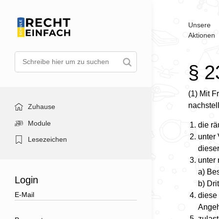
Unsere
Aktionen
§ 2
(1) Mit F
nachstel
Zuhause
Module
die r
unter
Lesezeichen
dieser
unter
a) Bes
Login
b) Dri
diese 
Angeh
zulas