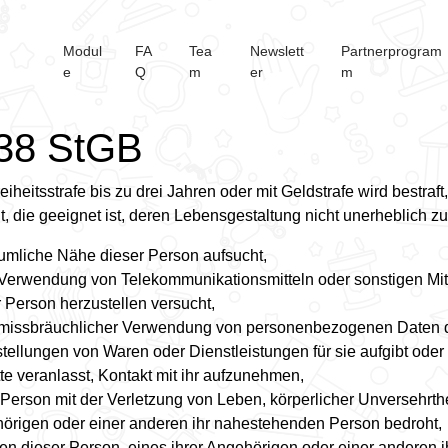
Modul
FA
Tea
Newslett
Partnerprogram
e
Q
m
er
m
38 StGB
reiheitsstrafe bis zu drei Jahren oder mit Geldstrafe wird bestr
lt, die geeignet ist, deren Lebensgestaltung nicht unerheblich z
äumliche Nähe dieser Person aufsucht,
 Verwendung von Telekommunikationsmitteln oder sonstigen Mitt
 Person herzustellen versucht,
 missbräuchlicher Verwendung von personenbezogenen Daten 
tellungen von Waren oder Dienstleistungen für sie aufgibt oder
tte veranlasst, Kontakt mit ihr aufzunehmen,
Person mit der Verletzung von Leben, körperlicher Unversehrtheit
örigen oder einer anderen ihr nahestehenden Person bedroht,
ten dieser Person, eines ihrer Angehörigen oder einer anderen 